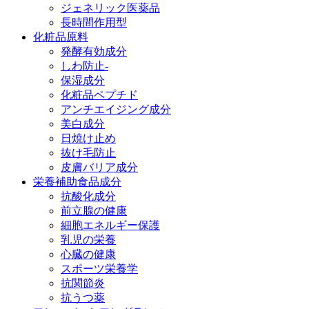
ジェネリック医薬品
長時間作用型
化粧品原料
発酵有効成分
しわ防止-
保湿成分
化粧品ペプチド
アンチエイジング成分
美白成分
日焼け止め
抜け毛防止
皮膚バリア成分
栄養補助食品成分
抗酸化成分
前立腺の健康
細胞エネルギー保護
乳児の栄養
心臓の健康
スポーツ栄養学
抗関節炎
抗うつ薬