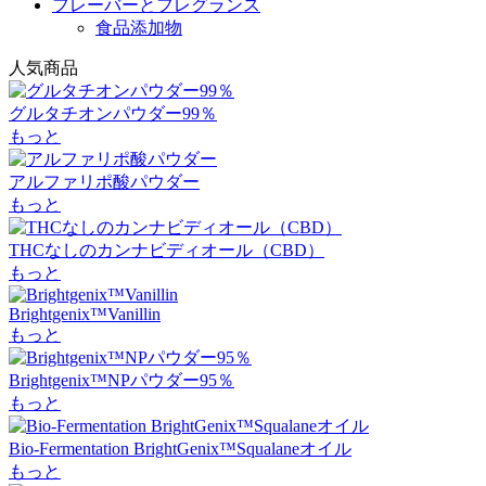
フレーバーとフレグランス
食品添加物
人気商品
グルタチオンパウダー99％
もっと
アルファリポ酸パウダー
もっと
THCなしのカンナビディオール（CBD）
もっと
Brightgenix™Vanillin
もっと
Brightgenix™NPパウダー95％
もっと
Bio-Fermentation BrightGenix™Squalaneオイル
もっと