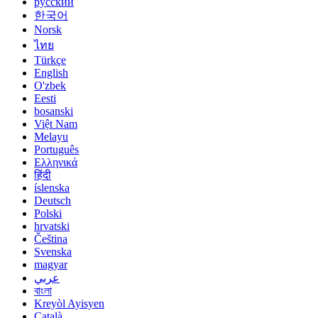
русский
한국어
Norsk
ไทย
Türkçe
English
O'zbek
Eesti
bosanski
Việt Nam
Melayu
Português
Ελληνικά
हिंदी
íslenska
Deutsch
Polski
hrvatski
Čeština
Svenska
magyar
عربي
বাংলা
Kreyòl Ayisyen
Català