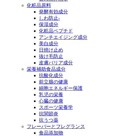
化粧品原料
発酵有効成分
しわ防止-
保湿成分
化粧品ペプチド
アンチエイジング成分
美白成分
日焼け止め
抜け毛防止
皮膚バリア成分
栄養補助食品成分
抗酸化成分
前立腺の健康
細胞エネルギー保護
乳児の栄養
心臓の健康
スポーツ栄養学
抗関節炎
抗うつ薬
フレーバーとフレグランス
食品添加物