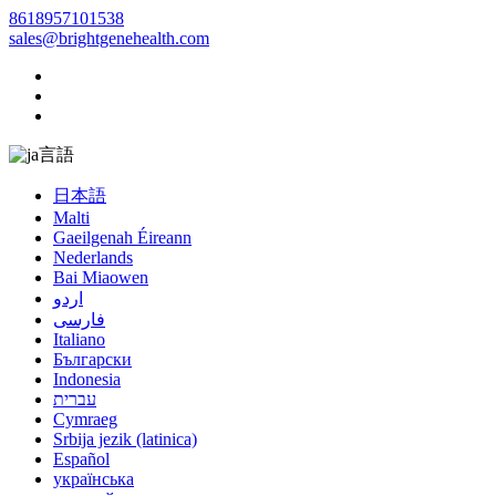
8618957101538
sales@brightgenehealth.com
言語
日本語
Malti
Gaeilgenah Éireann
Nederlands
Bai Miaowen
اردو
فارسی
Italiano
Български
Indonesia
עברית
Cymraeg
Srbija jezik (latinica)
Español
українська