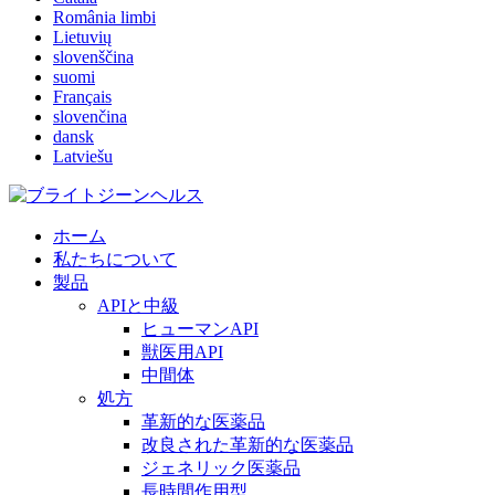
România limbi
Lietuvių
slovenščina
suomi
Français
slovenčina
dansk
Latviešu
ホーム
私たちについて
製品
APIと中級
ヒューマンAPI
獣医用API
中間体
処方
革新的な医薬品
改良された革新的な医薬品
ジェネリック医薬品
長時間作用型